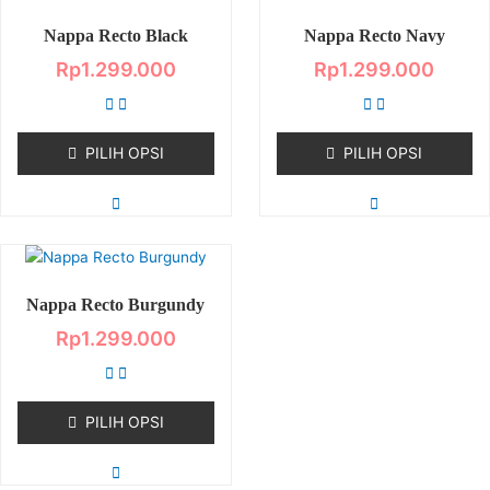
ini
ini
Nappa Recto Black
memiliki
Nappa Recto Navy
memiliki
beberapa
beberapa
Rp
1.299.000
Rp
1.299.000
varian.
varian.
Pilihan
Pilihan
ini
ini
PILIH OPSI
PILIH OPSI
dapat
dapat
diambil
diambil
di
di
halaman
halaman
produk
produk
Produk
ini
Nappa Recto Burgundy
memiliki
beberapa
Rp
1.299.000
varian.
Pilihan
ini
PILIH OPSI
dapat
diambil
di