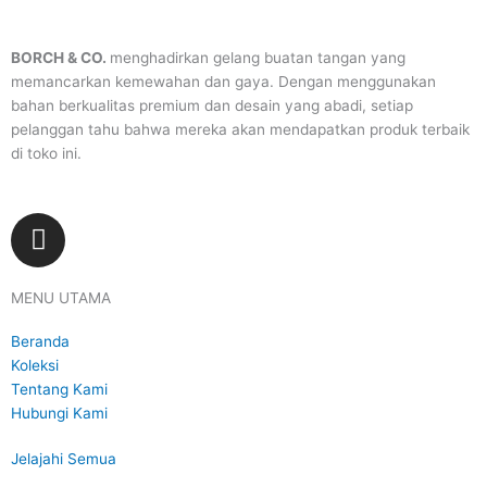
BORCH & CO.
menghadirkan gelang buatan tangan yang
memancarkan kemewahan dan gaya. Dengan menggunakan
bahan berkualitas premium dan desain yang abadi, setiap
pelanggan tahu bahwa mereka akan mendapatkan produk terbaik
di toko ini.
I
n
s
MENU UTAMA
t
a
Beranda
g
Koleksi
r
Tentang Kami
a
Hubungi Kami
m
Jelajahi Semua